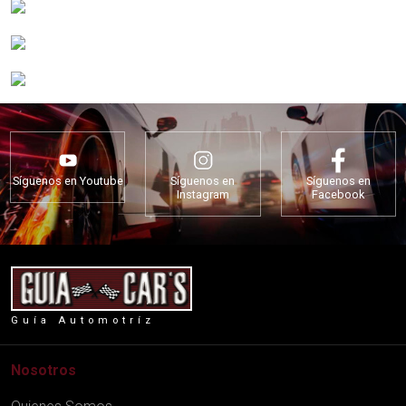
Síguenos en Youtube
Síguenos en
Síguenos en
Instagram
Facebook
Guía Automotríz
Nosotros